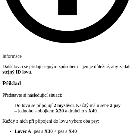
Informace
Další lovci se přidají stejným způsobem – jen je důležité, aby zadali
stejný ID lovu
.
Příklad
Představte si následující situaci:
Do lovu se připojují
2 myslivci
. Každý má u sebe
2 psy
– jednoho s obojkem
X30
a druhého s
X40
.
Každý z nich při připojení do lovu vybere oba psy:
Lovec A
: pes s
X30
+ pes s
X40