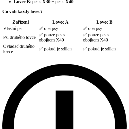
Lovec B
: pes s
X30
+ pes s
X40
Co vidí každý lovec?
Zařízení
Lovec A
Lovec B
Vlastní psi
✅ oba psy
✅ oba psy
✅ pouze pes s
✅ pouze pes s
Psi druhého lovce
obojkem X40
obojkem X40
Ovladač druhého
✅ pokud je sdílen
✅ pokud je sdílen
lovce