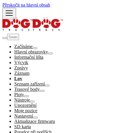
Přeskočit na hlavní obsah
Začínáme
Hlavní obrazovky
Informační lišta
Výcvik
Zprávy
Záznam
Lov
Seznam zařízení
Trasové body
Ploty
Nástroje
Upozornění
Moje pozice
Nastavení
Aktualizace firmwaru
SD karta
Poradce při potížích