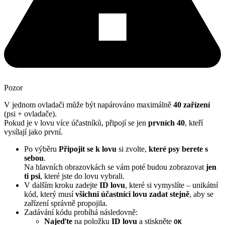
Pozor
V jednom ovladači může být napárováno maximálně
40 zařízení
(psi + ovladače).
Pokud je v lovu více účastníků, připojí se jen
prvních 40
, kteří
vysílají jako první.
Po výběru
Připojit se k lovu
si zvolte,
které psy berete s
sebou
.
Na hlavních obrazovkách se vám poté budou zobrazovat
jen
ti psi
, které jste do lovu vybrali.
V dalším kroku zadejte
ID lovu
, které si vymyslíte – unikátní
kód, který musí
všichni účastníci lovu zadat stejně
, aby se
zařízení správně propojila.
Zadávání kódu probíhá následovně:
Najeďte
na položku
ID lovu
a stiskněte
OK