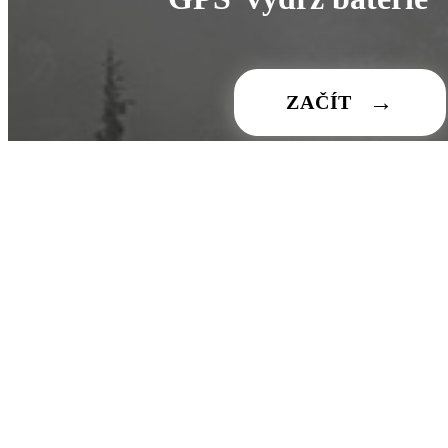
→
ZAČÍT