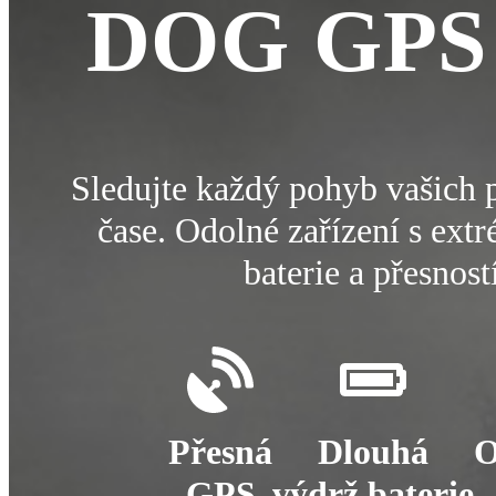
DOG GPS
Sledujte každý pohyb vašich 
čase. Odolné zařízení s ext
baterie a přesností
Přesná
Dlouhá
O
GPS
výdrž baterie