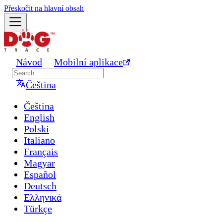
Přeskočit na hlavní obsah
Návod
Mobilní aplikace
Čeština
Čeština
English
Polski
Italiano
Français
Magyar
Español
Deutsch
Ελληνικά
Türkçe