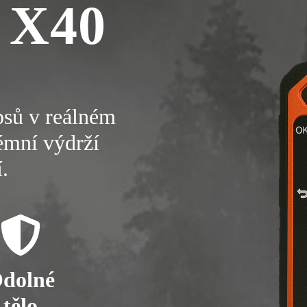
 X40
psů v reálném
rémní výdrží
.
dolné
tělo